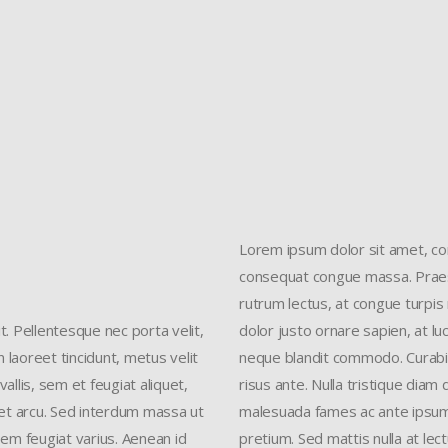
Where
Venue Name, Street, State, Zip
Japan
+123 456 7890
http://example.com
Lorem ipsum dolor sit amet, cons
consequat congue massa. Praesen
rutrum lectus, at congue turpis 
t. Pellentesque nec porta velit,
dolor justo ornare sapien, at l
laoreet tincidunt, metus velit
neque blandit commodo. Curabit
allis, sem et feugiat aliquet,
risus ante. Nulla tristique diam 
met arcu. Sed interdum massa ut
malesuada fames ac ante ipsum p
em feugiat varius. Aenean id
pretium. Sed mattis nulla at lect