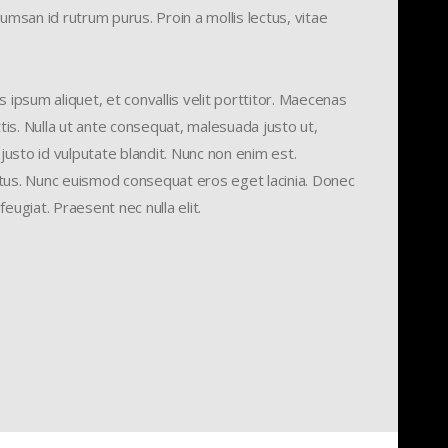
accumsan id rutrum purus. Proin a mollis lectus, vitae
 ipsum aliquet, et convallis velit porttitor. Maecenas
ttis. Nulla ut ante consequat, malesuada justo ut,
 justo id vulputate blandit. Nunc non enim est.
tus. Nunc euismod consequat eros eget lacinia. Donec
eugiat. Praesent nec nulla elit.