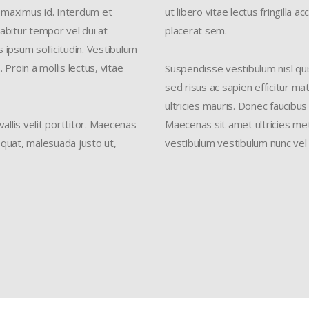
ue maximus id. Interdum et
ut libero vitae lectus fringilla 
abitur tempor vel dui at
placerat sem.
s ipsum sollicitudin. Vestibulum
 Proin a mollis lectus, vitae
Suspendisse vestibulum nisl quis
sed risus ac sapien efficitur ma
ultricies mauris. Donec faucibus
allis velit porttitor. Maecenas
Maecenas sit amet ultricies me
sequat, malesuada justo ut,
vestibulum vestibulum nunc vel f