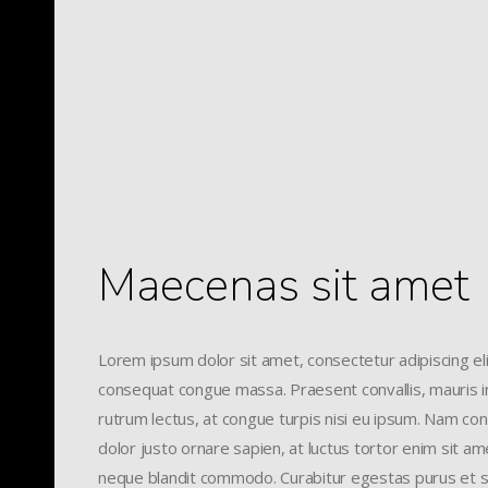
When
4 February 2017
12:00
12 April 2017
12:00
Maecenas sit amet
Lorem ipsum dolor sit amet, consectetur adipiscing eli
consequat congue massa. Praesent convallis, mauris in 
rutrum lectus, at congue turpis nisi eu ipsum. Nam conv
dolor justo ornare sapien, at luctus tortor enim sit a
neque blandit commodo. Curabitur egestas purus et s