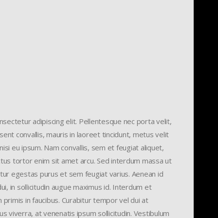
Cost
FREE
ectetur adipiscing elit. Pellentesque nec porta velit,
t convallis, mauris in laoreet tincidunt, metus velit
nisi eu ipsum. Nam convallis, sem et feugiat aliquet,
uctus tortor enim sit amet arcu. Sed interdum massa ut
ur egestas purus et sem feugiat varius. Aenean id
dui, in sollicitudin augue maximus id. Interdum et
rimis in faucibus. Curabitur tempor vel dui at
us viverra, at venenatis ipsum sollicitudin. Vestibulum